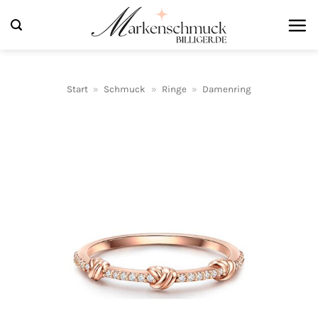
Zum
Inhalt
springen
Start
»
Schmuck
»
Ringe
»
Damenring