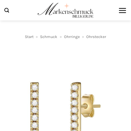
Zum
Inhalt
springen
Start
»
Schmuck
»
Ohrringe
»
Ohrstecker