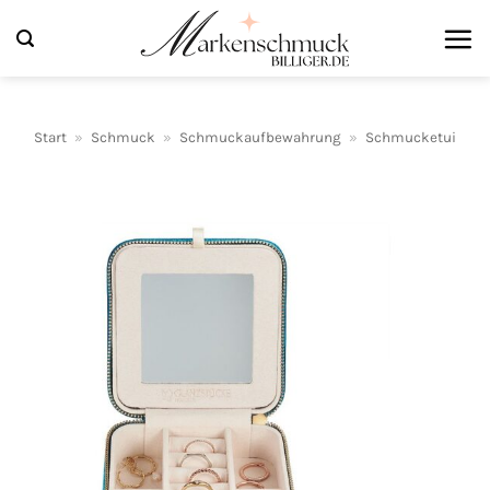
Zum
Inhalt
springen
Start
»
Schmuck
»
Schmuckaufbewahrung
»
Schmucketui