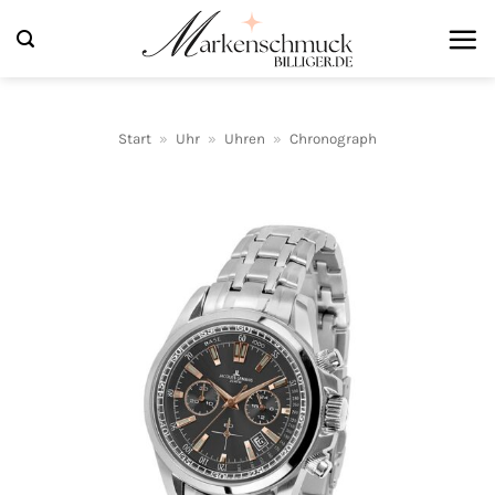
Zum
Inhalt
springen
Start
»
Uhr
»
Uhren
»
Chronograph