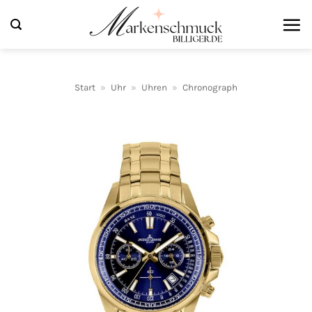
Zum
Inhalt
springen
Start
»
Uhr
»
Uhren
»
Chronograph