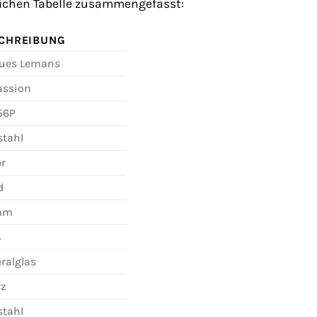
tlichen Tabelle zusammengefasst:
CHREIBUNG
ues Lemans
assion
56P
stahl
er
d
mm
ß
ralglas
rz
stahl