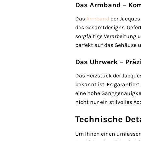
Das Armband – Komf
Das
Armband
der Jacques 
des Gesamtdesigns. Gefert
sorgfältige Verarbeitung 
perfekt auf das Gehäuse u
Das Uhrwerk – Präz
Das Herzstück der Jacques
bekannt ist. Es garantier
eine hohe Ganggenauigkei
nicht nur ein stilvolles A
Technische Deta
Um Ihnen einen umfassend