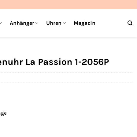
Anhänger
Uhren
Magazin
nuhr La Passion 1-2056P
age