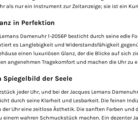
ehr als nur ein Instrument zur Zeitanzeige; sie ist ein 
anz in Perfektion
Lemans Damenuhr 1-2056P besticht durch seine edle For
tiert es Langlebigkeit und Widerstandsfähigkeit gegenü
ehäuse einen luxuriösen Glanz, der die Blicke auf sich 
nen angenehmen Tragekomfort und machen die Uhr zu 
n Spiegelbild der Seele
rzstück jeder Uhr, und bei der Jacques Lemans Damenuhr 
cht durch seine Klarheit und Lesbarkeit. Die feinen Indiz
er Uhr eine zeitlose Ästhetik. Die sanften Farben und di
s zu einem wahren Schmuckstück machen. Ein dezenter J