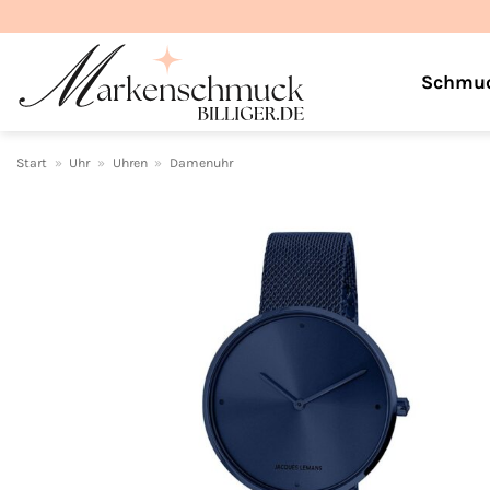
Zum
Inhalt
springen
Schmu
Start
»
Uhr
»
Uhren
»
Damenuhr