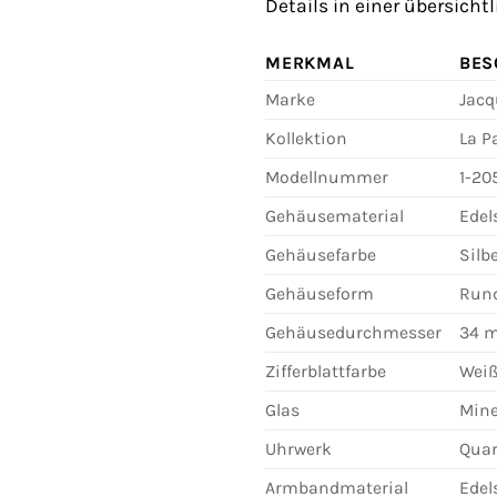
Details in einer übersich
MERKMAL
BES
Marke
Jacq
Kollektion
La P
Modellnummer
1-20
Gehäusematerial
Edel
Gehäusefarbe
Silb
Gehäuseform
Run
Gehäusedurchmesser
34 
Zifferblattfarbe
Wei
Glas
Mine
Uhrwerk
Qua
Armbandmaterial
Edel