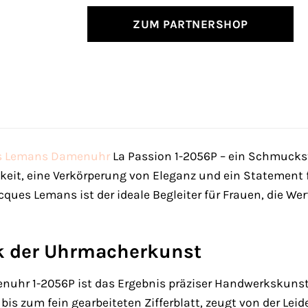
ZUM PARTNERSHOP
s Lemans
Damenuhr
La Passion 1-2056P – ein Schmuckstü
it, eine Verkörperung von Eleganz und ein Statement f
cques Lemans ist der ideale Begleiter für Frauen, die W
k der Uhrmacherkunst
uhr 1-2056P ist das Ergebnis präziser Handwerkskunst u
s zum fein gearbeiteten Zifferblatt, zeugt von der Le