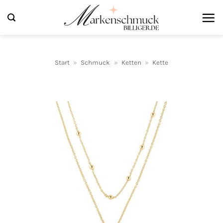
Zum
Inhalt
springen
Start
»
Schmuck
»
Ketten
»
Kette