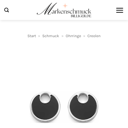
Zum
Inhalt
springen
Start
»
Schmuck
»
Ohrringe
»
Creolen