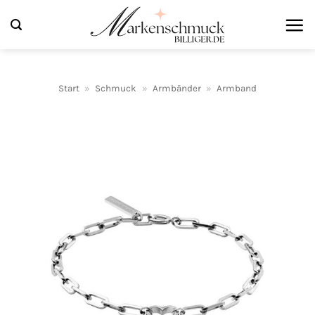
Zum
Inhalt
springen
Start
»
Schmuck
»
Armbänder
»
Armband