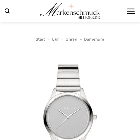
Zum
Inhalt
springen
Start
»
Uhr
»
Uhren
»
Damenuhr