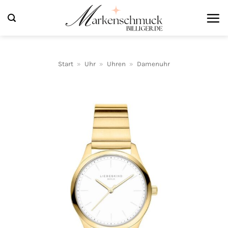
Zum
Inhalt
springen
Start
»
Uhr
»
Uhren
»
Damenuhr