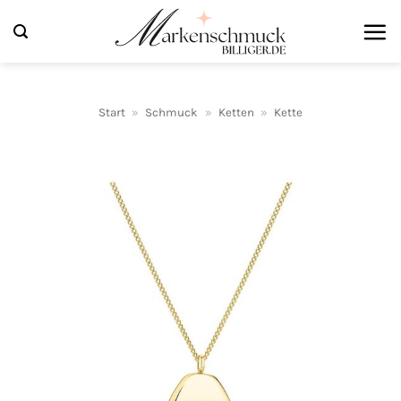
Zum
Inhalt
springen
Start
»
Schmuck
»
Ketten
»
Kette