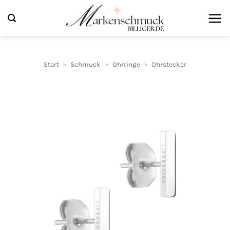
Zum
Inhalt
springen
Start
»
Schmuck
»
Ohrringe
»
Ohrstecker