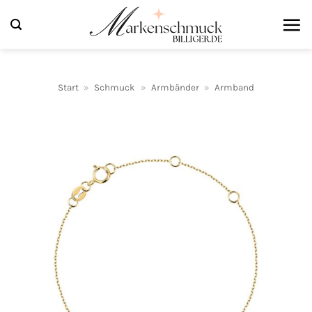
Zum
Inhalt
springen
Start
»
Schmuck
»
Armbänder
»
Armband