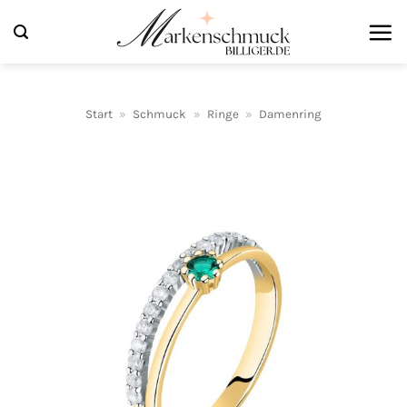
Zum
Inhalt
springen
Start
»
Schmuck
»
Ringe
»
Damenring