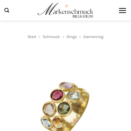
Zum
Inhalt
springen
Start
»
Schmuck
»
Ringe
»
Damenring