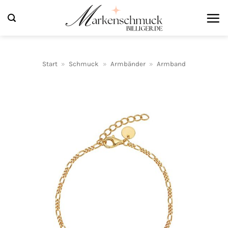
Zum
Inhalt
springen
Start
»
Schmuck
»
Armbänder
»
Armband