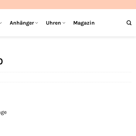
Anhänger
Uhren
Magazin
0
age