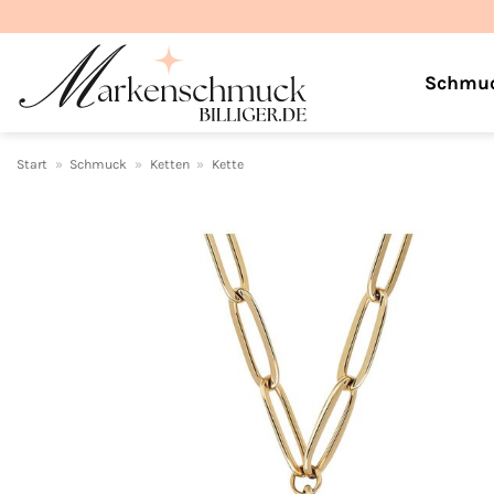
Zum
Inhalt
springen
Schmu
Start
»
Schmuck
»
Ketten
»
Kette