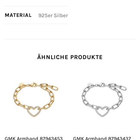
MATERIAL
925er Silber
ÄHNLICHE PRODUKTE
GMK Armband 87943453
GMK Armband 87943437