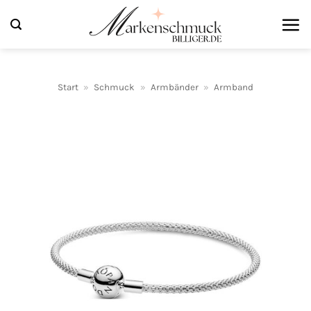
Zum
Inhalt
springen
Start
»
Schmuck
»
Armbänder
»
Armband