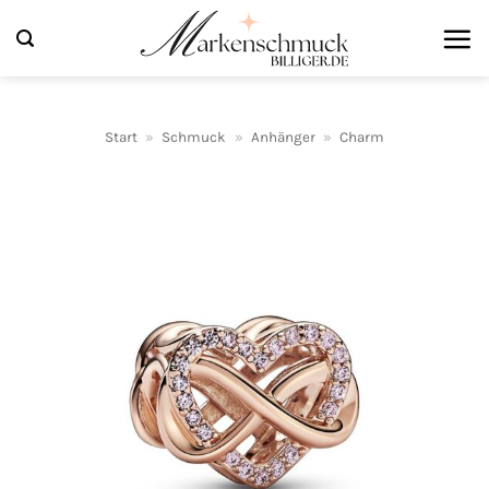
Zum
Inhalt
springen
Start
»
Schmuck
»
Anhänger
»
Charm