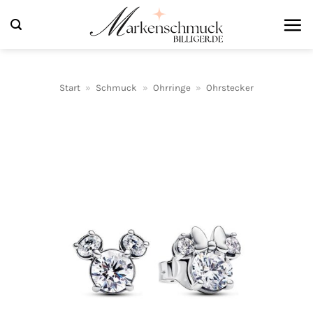
Zum
Inhalt
springen
Start
»
Schmuck
»
Ohrringe
»
Ohrstecker