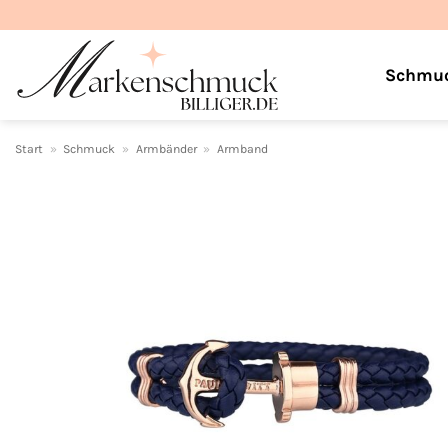
Zum
Inhalt
springen
Schmu
Start
»
Schmuck
»
Armbänder
»
Armband