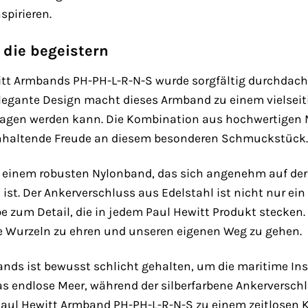
pirieren.
 die begeistern
witt Armbands PH-PH-L-R-N-S wurde sorgfältig durchdac
legante Design macht dieses Armband zu einem vielseitig
agen werden kann. Die Kombination aus hochwertigen Mat
nhaltende Freude an diesem besonderen Schmuckstück.
einem robusten Nylonband, das sich angenehm auf der 
st. Der Ankerverschluss aus Edelstahl ist nicht nur ein
e zum Detail, die in jedem Paul Hewitt Produkt stecken.
re Wurzeln zu ehren und unseren eigenen Weg zu gehen.
ds ist bewusst schlicht gehalten, um die maritime Insp
s endlose Meer, während der silberfarbene Ankerverschl
ul Hewitt Armband PH-PH-L-R-N-S zu einem zeitlosen Kl