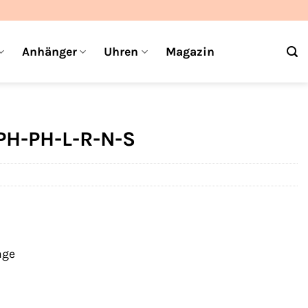
Anhänger
Uhren
Magazin
PH-PH-L-R-N-S
age