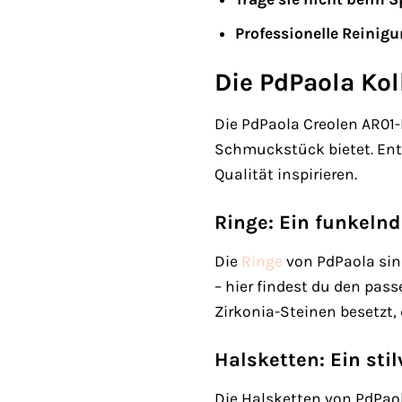
Professionelle Reinigu
Die PdPaola Kol
Die PdPaola Creolen AR01-
Schmuckstück bietet. Entd
Qualität inspirieren.
Ringe: Ein funkelnd
Die
Ringe
von PdPaola sind
– hier findest du den pas
Zirkonia-Steinen besetzt,
Halsketten: Ein stil
Die Halsketten von PdPaola 