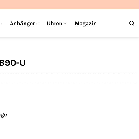
Anhänger
Uhren
Magazin
-B90-U
age