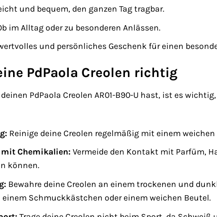
icht und bequem, den ganzen Tag tragbar.
b im Alltag oder zu besonderen Anlässen.
wertvolles und persönliches Geschenk für einen beson
eine PdPaola Creolen richtig
einen PdPaola Creolen AR01-B90-U hast, ist es wichtig, si
g:
Reinige deine Creolen regelmäßig mit einem weichen
 mit Chemikalien:
Vermeide den Kontakt mit Parfüm, Ha
en können.
g:
Bewahre deine Creolen an einem trockenen und dunkle
n einem Schmuckkästchen oder einem weichen Beutel.
port:
Trage deine Creolen nicht beim Sport, da Schweiß 