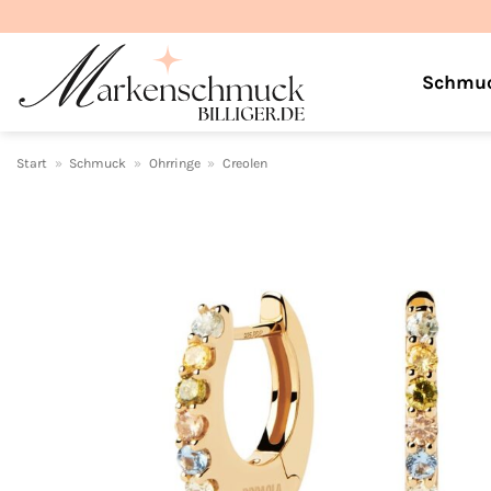
Zum
Inhalt
springen
Schmu
Start
»
Schmuck
»
Ohrringe
»
Creolen