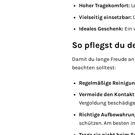
Hoher Tragekomfort:
Le
Vielseitig einsetzbar:
O
Ideales Geschenk:
Ein 
So pflegst du d
Damit du lange Freude an d
beachten solltest:
Regelmäßige Reinigun
Vermeide den Kontakt
Vergoldung beschädig
Richtige Aufbewahrun
schützen. Am besten i
Trage sie nicht beim S