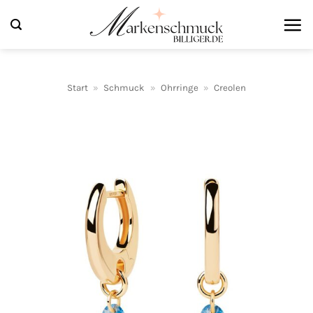
Zum
Inhalt
springen
Start
»
Schmuck
»
Ohrringe
»
Creolen