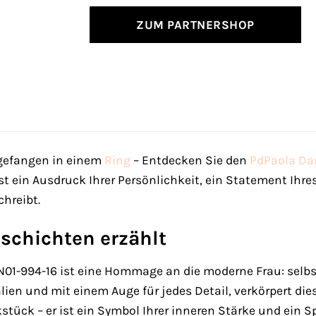
ZUM PARTNERSHOP
gefangen in einem
Ring
– Entdecken Sie den
PdPaola
Da
ist ein Ausdruck Ihrer Persönlichkeit, ein Statement Ihres
hreibt.
eschichten erzählt
1-994-16 ist eine Hommage an die moderne Frau: selbstb
en und mit einem Auge für jedes Detail, verkörpert diese
ück – er ist ein Symbol Ihrer inneren Stärke und ein Sp