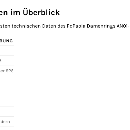
en im Überblick
igsten technischen Daten des PdPaola Damenrings AN01-9
IBUNG
6
ber 925
odern