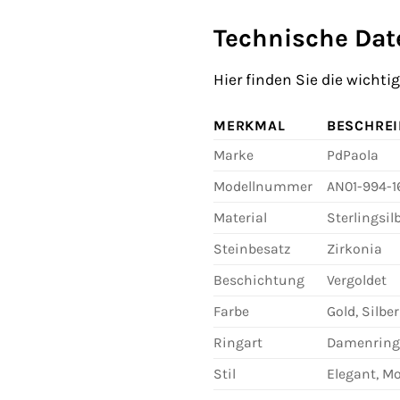
Technische Dat
Hier finden Sie die wicht
MERKMAL
BESCHRE
Marke
PdPaola
Modellnummer
AN01-994-1
Material
Sterlingsil
Steinbesatz
Zirkonia
Beschichtung
Vergoldet
Farbe
Gold, Silber
Ringart
Damenring
Stil
Elegant, M