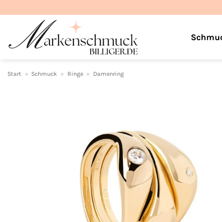
Zum
Inhalt
springen
Schmu
Start
»
Schmuck
»
Ringe
»
Damenring