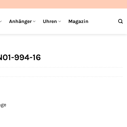
Anhänger
Uhren
Magazin
01-994-16
age