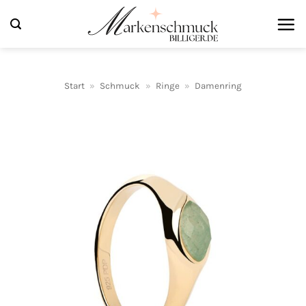
Zum
Inhalt
springen
Start
»
Schmuck
»
Ringe
»
Damenring