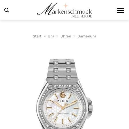
Zum
Inhalt
springen
Start
»
Uhr
»
Uhren
»
Damenuhr