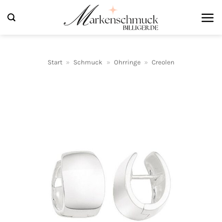
Zum
Inhalt
springen
Start
»
Schmuck
»
Ohrringe
»
Creolen