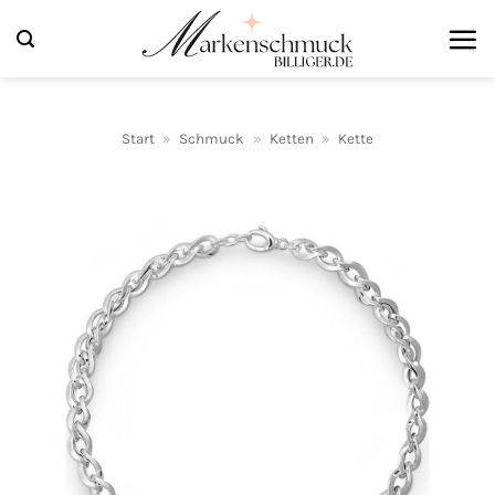
Zum
Inhalt
springen
Start
»
Schmuck
»
Ketten
»
Kette