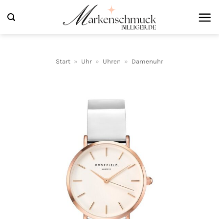
Zum
Inhalt
springen
Start
»
Uhr
»
Uhren
»
Damenuhr