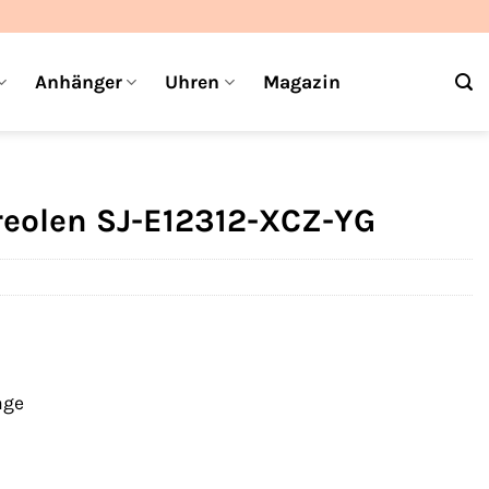
Anhänger
Uhren
Magazin
Creolen SJ-E12312-XCZ-YG
age