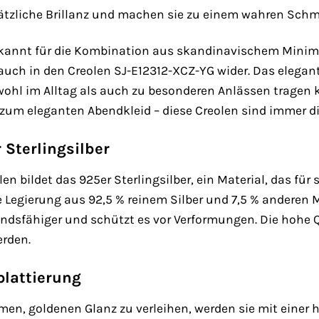
sätzliche Brillanz und machen sie zu einem wahren Schm
bekannt für die Kombination aus skandinavischem Minima
auch in den Creolen SJ-E12312-XCZ-YG wider. Das elegante
owohl im Alltag als auch zu besonderen Anlässen tragen
r zum eleganten Abendkleid – diese Creolen sind immer di
Sterlingsilber
en bildet das 925er Sterlingsilber, ein Material, das fü
eine Legierung aus 92,5 % reinem Silber und 7,5 % ander
ndsfähiger und schützt es vor Verformungen. Die hohe Qu
erden.
plattierung
en, goldenen Glanz zu verleihen, werden sie mit einer 