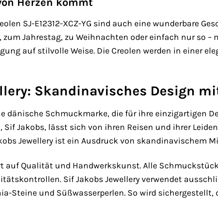
 von Herzen kommt
 Creolen SJ-E12312-XCZ-YG sind auch eine wunderbare Ge
, zum Jahrestag, zu Weihnachten oder einfach nur so – 
ng auf stilvolle Weise. Die Creolen werden in einer el
llery: Skandinavisches Design mit
eine dänische Schmuckmarke, die für ihre einzigartigen
, Sif Jakobs, lässt sich von ihren Reisen und ihrer Leide
obs Jewellery ist ein Ausdruck von skandinavischem Mi
rt auf Qualität und Handwerkskunst. Alle Schmuckstücke
itätskontrollen. Sif Jakobs Jewellery verwendet ausschl
konia-Steine und Süßwasserperlen. So wird sichergestell