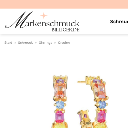
Zum
Inhalt
springen
Schmu
Start
»
Schmuck
»
Ohrringe
»
Creolen