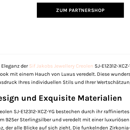
ZUM PARTNERSHOP
e Eleganz der
Sif Jakobs Jewellery
Creolen
SJ-E12312-XCZ-
 Look mit einem Hauch von Luxus veredelt. Diese wunde
usdruck Ihres individuellen Stils und Ihrer Wertschätz
esign und Exquisite Materialien
Creolen SJ-E12312-XCZ-YG bestechen durch ihr raffinierte
m 925er Sterlingsilber und veredelt mit einer luxuriösen
 der alle Blicke auf sich zieht. Die funkelnden Zirkonia