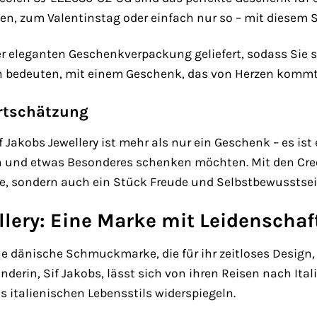
n, zum Valentinstag oder einfach nur so – mit diesem 
er eleganten Geschenkverpackung geliefert, sodass Sie s
nen bedeuten, mit einem Geschenk, das von Herzen kommt
rtschätzung
akobs Jewellery ist mehr als nur ein Geschenk – es ist 
und etwas Besonderes schenken möchten. Mit den Creo
, sondern auch ein Stück Freude und Selbstbewusstsei
llery: Eine Marke mit Leidenschaf
eine dänische Schmuckmarke, die für ihr zeitloses Design
ünderin, Sif Jakobs, lässt sich von ihren Reisen nach Ita
 italienischen Lebensstils widerspiegeln.