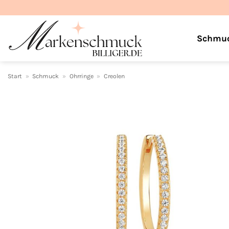
Zum
Inhalt
springen
Schmu
Start
»
Schmuck
»
Ohrringe
»
Creolen