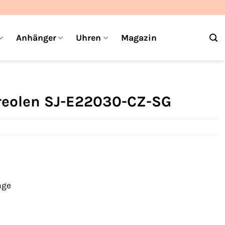
Anhänger
Uhren
Magazin
Creolen SJ-E22030-CZ-SG
age