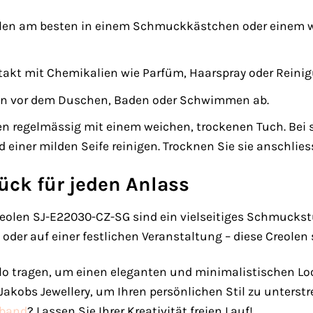
olen am besten in einem Schmuckkästchen oder einem we
akt mit Chemikalien wie Parfüm, Haarspray oder Reini
en vor dem Duschen, Baden oder Schwimmen ab.
len regelmässig mit einem weichen, trockenen Tuch. Be
iner milden Seife reinigen. Trocknen Sie sie anschlies
ck für jeden Anlass
Creolen SJ-E22030-CZ-SG sind ein vielseitiges Schmuckst
der auf einer festlichen Veranstaltung – diese Creolen 
lo tragen, um einen eleganten und minimalistischen Loo
kobs Jewellery, um Ihren persönlichen Stil zu unterstr
band
? Lassen Sie Ihrer Kreativität freien Lauf!