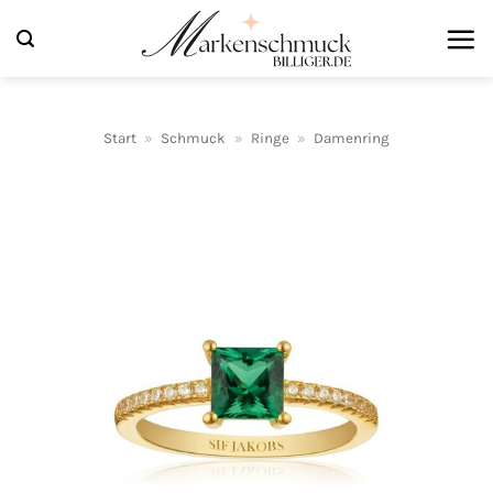
Zum
Inhalt
springen
Start
»
Schmuck
»
Ringe
»
Damenring