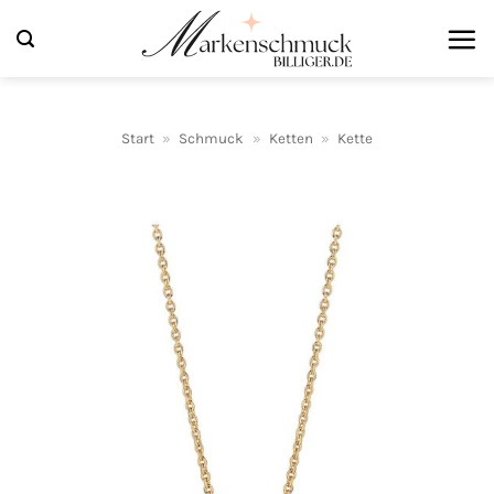
Zum
Inhalt
springen
Start
»
Schmuck
»
Ketten
»
Kette