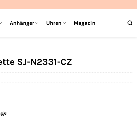
Anhänger
Uhren
Magazin
Kette SJ-N2331-CZ
age