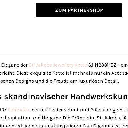
ZUM PARTNERSHOP
e Eleganz der
Sif Jakobs Jewellery
Kette
SJ-N2331-CZ – ei
leiht. Diese exquisite Kette ist mehr als nur ein Acces
schen Designs und die Freude am luxuriösen Detail.
k skandinavischer Handwerkskun
 für
Schmuck
, der mit Leidenschaft und Präzision gefert
on Inspiration und Hingabe. Die Gründerin, Sif Jakobs, l
hrer nordischen Heimat inspirieren. Das Ergebnis ist ein