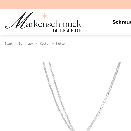
Zum
Inhalt
springen
Schmu
Start
»
Schmuck
»
Ketten
»
Kette