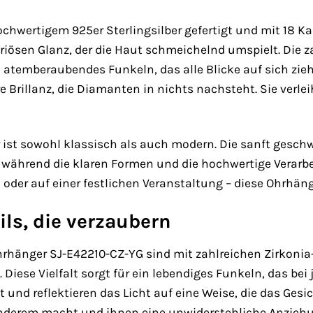
chwertigem 925er Sterlingsilber gefertigt und mit 18 Ka
iösen Glanz, der die Haut schmeichelnd umspielt. Die z
 atemberaubendes Funkeln, das alle Blicke auf sich zieh
e Brillanz, die Diamanten in nichts nachsteht. Sie verl
ist sowohl klassisch als auch modern. Die sanft geschw
 während die klaren Formen und die hochwertige Verarbei
der auf einer festlichen Veranstaltung – diese Ohrhänge
ls, die verzaubern
Ohrhänger SJ-E42210-CZ-YG sind mit zahlreichen Zirkonia
 Diese Vielfalt sorgt für ein lebendiges Funkeln, das be
t und reflektieren das Licht auf eine Weise, die das Gesi
derem macht und ihnen eine unwiderstehliche Anziehun