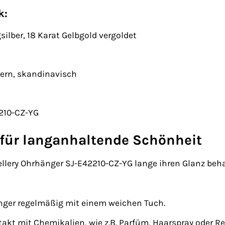
k:
gsilber, 18 Karat Gelbgold vergoldet
dern, skandinavisch
210-CZ-YG
 für langanhaltende Schönheit
ellery Ohrhänger SJ-E42210-CZ-YG lange ihren Glanz beh
nger regelmäßig mit einem weichen Tuch.
akt mit Chemikalien, wie z.B. Parfüm, Haarspray oder R