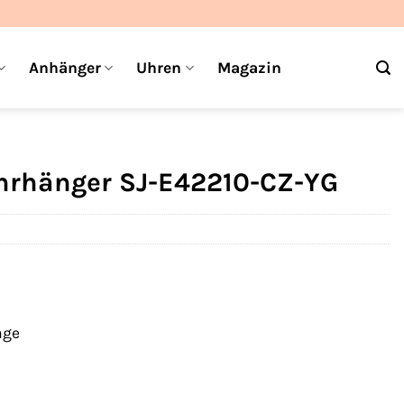
Anhänger
Uhren
Magazin
Ohrhänger SJ-E42210-CZ-YG
age