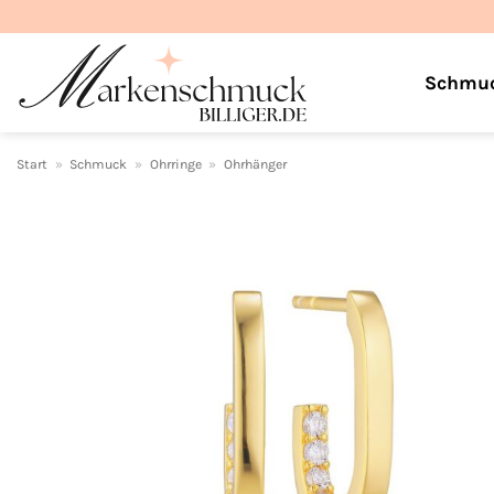
Zum
Inhalt
springen
Schmu
Start
»
Schmuck
»
Ohrringe
»
Ohrhänger