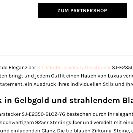
ZUM PARTNERSHOP
nde Eleganz der
Sif Jakobs Jewellery
Ohrstecker
SJ-E2350
en bringt und jedem Outfit einen Hauch von Luxus verle
 Statement, ein Ausdruck Ihres individuellen Stils und 
k in Gelbgold und strahlendem Bl
Ohrstecker SJ-E2350-BLCZ-YG bestechen durch ihr elegan
s hochwertigem 925er Sterlingsilber und veredelt mit ein
nd einladenden Glanz. Die tiefblauen Zirkonia-Steine, d