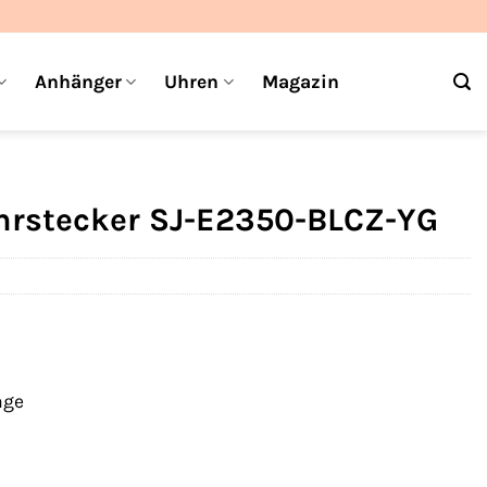
Anhänger
Uhren
Magazin
Ohrstecker SJ-E2350-BLCZ-YG
age