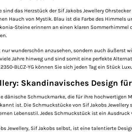
e sind das Herzstück der Sif Jakobs Jewellery Ohrstecke
inen Hauch von Mystik. Blau ist die Farbe des Himmels u
irkonia-Steine erinnern an einen klaren Sommerhimmel o
en.
ht nur wunderschön anzusehen, sondern auch äußerst wid
viele Jahre hinweg und sind somit eine perfekte Alternat
E2350-BLCZ-YG können Sie sich jeden Tag ein Stück Lux
llery: Skandinavisches Design fü
eine dänische Schmuckmarke, die für ihre hochwertigen Ma
kannt ist. Die Schmuckstücke von Sif Jakobs Jewellery s
rnen Lebensstil. Jedes Schmuckstück ist ein Ausdruck 
bs Jewellery, Sif Jakobs selbst, ist eine talentierte Desi