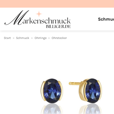
Zum
Inhalt
springen
Schmu
Start
»
Schmuck
»
Ohrringe
»
Ohrstecker