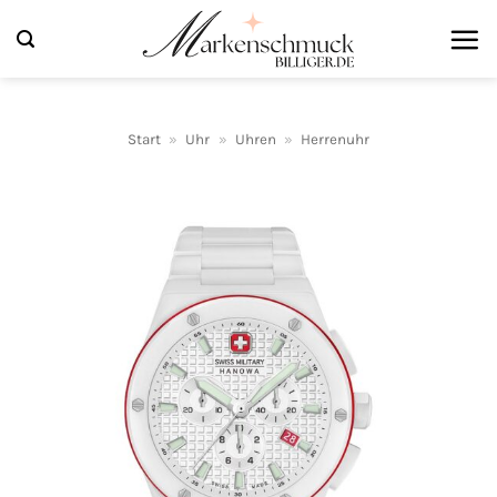
Zum
Inhalt
springen
Start
»
Uhr
»
Uhren
»
Herrenuhr