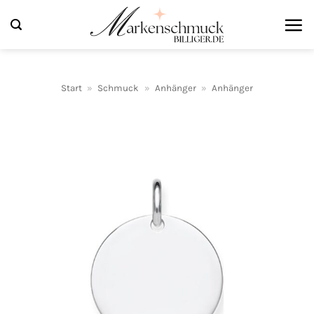
Zum
Inhalt
springen
Start
»
Schmuck
»
Anhänger
»
Anhänger