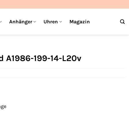
Anhänger
Uhren
Magazin
 A1986-199-14-L20v
age