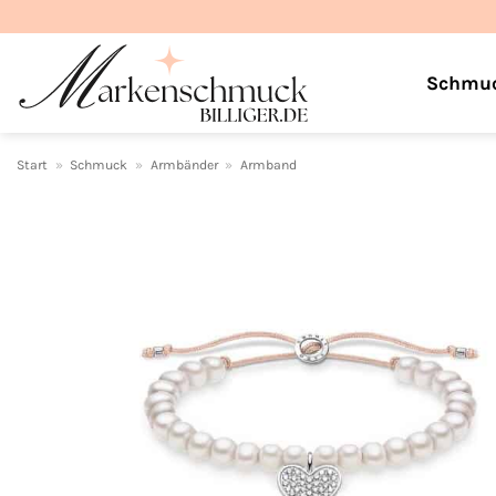
Zum
Inhalt
springen
Schmu
Start
»
Schmuck
»
Armbänder
»
Armband