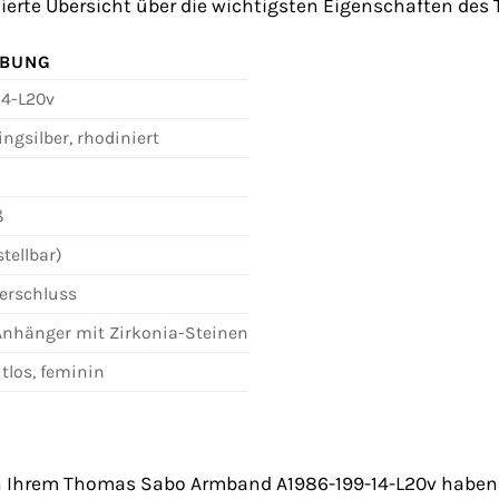
illierte Übersicht über die wichtigsten Eigenschaften d
IBUNG
14-L20v
ingsilber, rhodiniert
ß
tellbar)
erschluss
 Anhänger mit Zirkonia-Steinen
itlos, feminin
n Ihrem Thomas Sabo Armband A1986-199-14-L20v haben, 