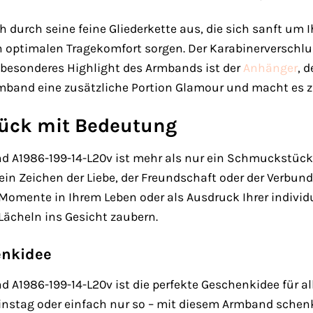
 durch seine feine Gliederkette aus, die sich sanft um 
en optimalen Tragekomfort sorgen. Der Karabinerverschlus
n besonderes Highlight des Armbands ist der
Anhänger
, 
mband eine zusätzliche Portion Glamour und macht es z
ück mit Bedeutung
1986-199-14-L20v ist mehr als nur ein Schmuckstück – e
ein Zeichen der Liebe, der Freundschaft oder der Verbund
omente in Ihrem Leben oder als Ausdruck Ihrer individue
 Lächeln ins Gesicht zaubern.
enkidee
1986-199-14-L20v ist die perfekte Geschenkidee für all
nstag oder einfach nur so – mit diesem Armband schenk