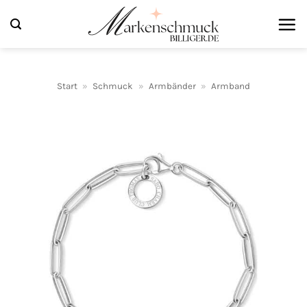
Zum
Inhalt
springen
Start
»
Schmuck
»
Armbänder
»
Armband