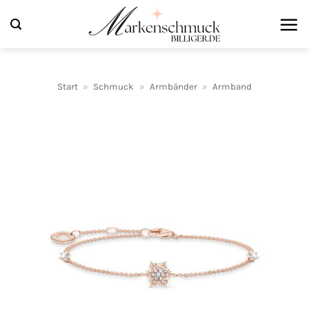
Zum
Inhalt
springen
Start
»
Schmuck
»
Armbänder
»
Armband