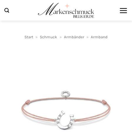
Zum
Inhalt
springen
Start
»
Schmuck
»
Armbänder
»
Armband