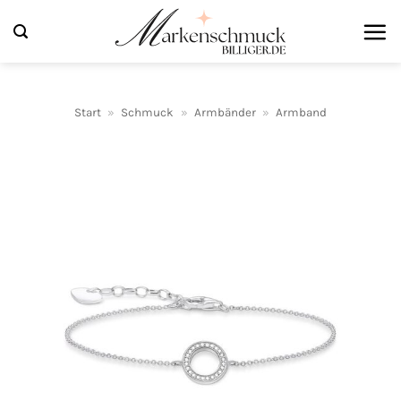
Zum
Inhalt
springen
Start
»
Schmuck
»
Armbänder
»
Armband