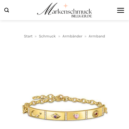
Zum
Inhalt
springen
Start
»
Schmuck
»
Armbänder
»
Armband