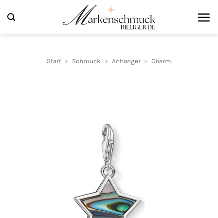
Zum
Inhalt
springen
Start
»
Schmuck
»
Anhänger
»
Charm