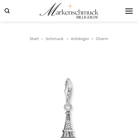
Zum
Inhalt
springen
Start
»
Schmuck
»
Anhänger
»
Charm