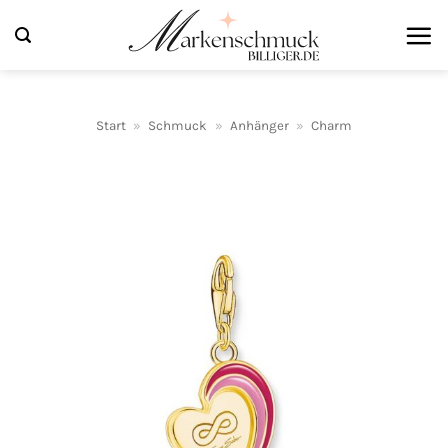
Zum
Inhalt
springen
Start
»
Schmuck
»
Anhänger
»
Charm