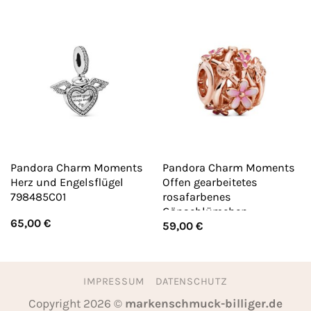
Pandora Charm Moments
Pandora Charm Moments
Herz und Engelsflügel
Offen gearbeitetes
798485C01
rosafarbenes
Gänseblümchen
65,00
€
59,00
€
788772C01
IMPRESSUM
DATENSCHUTZ
Copyright 2026 ©
markenschmuck-billiger.de