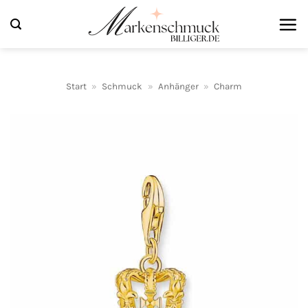
Zum
Inhalt
springen
Start
»
Schmuck
»
Anhänger
»
Charm