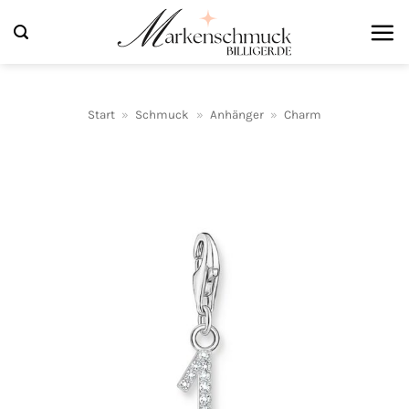
Zum
Inhalt
springen
Start
»
Schmuck
»
Anhänger
»
Charm